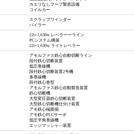
カエリなしフープ製造設備
コイルカー
スクラップワインダー
パイラー
22t×1,630w レベラーーライン
PCシステム構築
22t×1,630w ライトレベラー
アモルファス鉄心自動切断ライン
段付鉄心切断装置
低圧巻線機
段付鉄心切断装置2号機
条巻線機
段付鉄心巻型
アモルファス鉄心自動製造装置
鉄心切断機
大型変圧器鉄心切断装置
大型鉄心切断機仕分け装置
アモ鉄心端面揃
アモ鉄心PLCサーボ
低圧平角巻線機
エッジマッシャ―装置